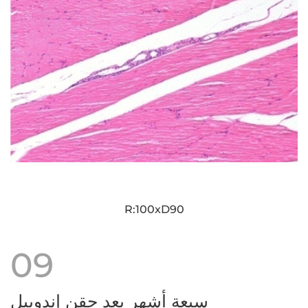
R:100xD90
09
سبعة أشهر بعد حقن إندوبيل