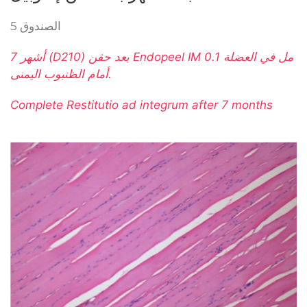
الصندوق 5
7 أشهر (D210) بعد حقن Endopeel IM 0.1 مل في العضلة
أمام الظنبوب اليمنى.
Complete Restitutio ad integrum after 7 months