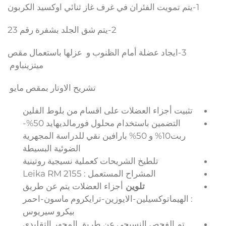
1-يتم تمويت الفئران في غرف غاز ثنائي اوكسيد الكربون
2-يتم شق الجلد بشفرة رقم 23
3-ايجاد عضلة أمام الظنوب و عزلها باستعمال مقص
ميتزينباوم
تشريح الاوتار بمقص مايو
تثبيت أجزاء العضلات على اقسام من بلوط الفلين
التضمين باستخدام محلول فورمالديهايد 50%-
ربت10% و 50% بارافين نقي للدراسة المجهرية
الضوئية البسيطة
تلطيخ الشريحات كعملية نسيجية روتينية
المشراح المستعمل :
Leika RM 2155
تلوين
أجزاء العضلات يتم عن طريق
:
الهيماتوكسيلين-الايوزين-ترايكروم ماسون-احمر
بيكرو سيريوس
تم الفحص النسيجي عن طريق المجهر التقليدي